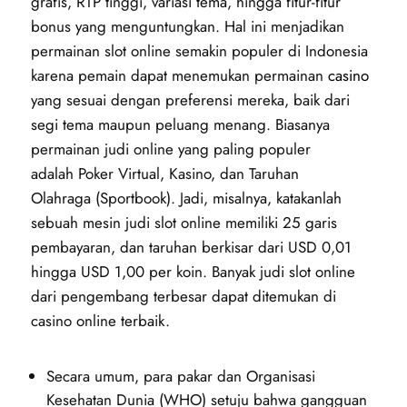
grafis, RTP tinggi, variasi tema, hingga fitur-fitur
bonus yang menguntungkan. Hal ini menjadikan
permainan slot online semakin populer di Indonesia
karena pemain dapat menemukan permainan
casino
yang sesuai dengan preferensi mereka, baik dari
segi tema maupun peluang menang. Biasanya
permainan judi online yang paling populer
adalah Poker Virtual, Kasino, dan Taruhan
Olahraga (Sportbook). Jadi, misalnya, katakanlah
sebuah mesin judi slot online memiliki 25 garis
pembayaran, dan taruhan berkisar dari USD 0,01
hingga USD 1,00 per koin. Banyak judi slot online
dari pengembang terbesar dapat ditemukan di
casino online terbaik.
Secara umum, para pakar dan Organisasi
Kesehatan Dunia (WHO) setuju bahwa gangguan