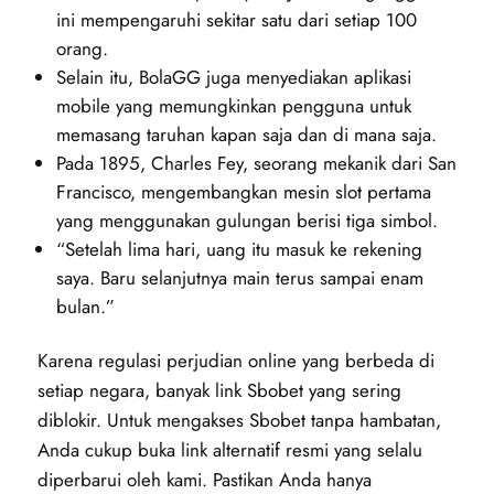
ini mempengaruhi sekitar satu dari setiap 100
orang.
Selain itu, BolaGG juga menyediakan aplikasi
mobile yang memungkinkan pengguna untuk
memasang taruhan kapan saja dan di mana saja.
Pada 1895, Charles Fey, seorang mekanik dari San
Francisco, mengembangkan mesin slot pertama
yang menggunakan gulungan berisi tiga simbol.
“Setelah lima hari, uang itu masuk ke rekening
saya. Baru selanjutnya main terus sampai enam
bulan.”
Karena regulasi perjudian online yang berbeda di
setiap negara, banyak link Sbobet yang sering
diblokir. Untuk mengakses Sbobet tanpa hambatan,
Anda cukup buka link alternatif resmi yang selalu
diperbarui oleh kami. Pastikan Anda hanya