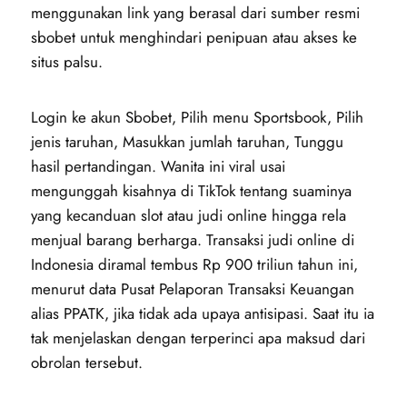
menggunakan link yang berasal dari sumber resmi
sbobet untuk menghindari penipuan atau akses ke
situs palsu.
Login ke akun Sbobet, Pilih menu Sportsbook, Pilih
jenis taruhan, Masukkan jumlah taruhan, Tunggu
hasil pertandingan. Wanita ini viral usai
mengunggah kisahnya di TikTok tentang suaminya
yang kecanduan slot atau judi online hingga rela
menjual barang berharga. Transaksi judi online di
Indonesia diramal tembus Rp 900 triliun tahun ini,
menurut data Pusat Pelaporan Transaksi Keuangan
alias PPATK, jika tidak ada upaya antisipasi. Saat itu ia
tak menjelaskan dengan terperinci apa maksud dari
obrolan tersebut.