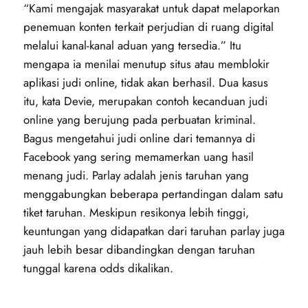
“Kami mengajak masyarakat untuk dapat melaporkan
penemuan konten terkait perjudian di ruang digital
melalui kanal-kanal aduan yang tersedia.” Itu
mengapa ia menilai menutup situs atau memblokir
aplikasi judi online, tidak akan berhasil. Dua kasus
itu, kata Devie, merupakan contoh kecanduan judi
online yang berujung pada perbuatan kriminal.
Bagus mengetahui judi online dari temannya di
Facebook yang sering memamerkan uang hasil
menang judi. Parlay adalah jenis taruhan yang
menggabungkan beberapa pertandingan dalam satu
tiket taruhan. Meskipun resikonya lebih tinggi,
keuntungan yang didapatkan dari taruhan parlay juga
jauh lebih besar dibandingkan dengan taruhan
tunggal karena odds dikalikan.