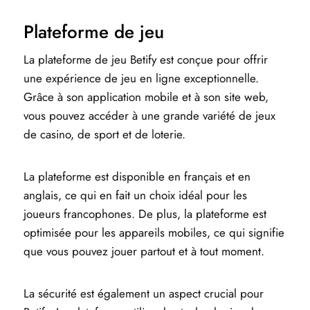
Plateforme de jeu
La plateforme de jeu Betify est conçue pour offrir
une expérience de jeu en ligne exceptionnelle.
Grâce à son application mobile et à son site web,
vous pouvez accéder à une grande variété de jeux
de casino, de sport et de loterie.
La plateforme est disponible en français et en
anglais, ce qui en fait un choix idéal pour les
joueurs francophones. De plus, la plateforme est
optimisée pour les appareils mobiles, ce qui signifie
que vous pouvez jouer partout et à tout moment.
La sécurité est également un aspect crucial pour