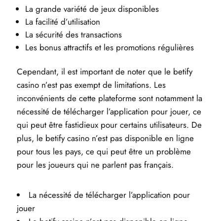
La grande variété de jeux disponibles
La facilité d’utilisation
La sécurité des transactions
Les bonus attractifs et les promotions régulières
Cependant, il est important de noter que le betify
casino n’est pas exempt de limitations. Les
inconvénients de cette plateforme sont notamment la
nécessité de télécharger l’application pour jouer, ce
qui peut être fastidieux pour certains utilisateurs. De
plus, le betify casino n’est pas disponible en ligne
pour tous les pays, ce qui peut être un problème
pour les joueurs qui ne parlent pas français.
La nécessité de télécharger l’application pour
jouer