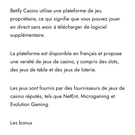
Betify Casino utilise une plateforme de jeu
propriétaire, ce qui signifie que vous pouvez jouer
en direct sans avoir à télécharger de logiciel
supplémentaire.
La plateforme est disponible en français et propose
une variété de jeux de casino, y compris des slots,
des jeux de table et des jeux de loterie.
Les jeux sont fournis par des fournisseurs de jeux de
casino réputés, tels que NetEnt, Microgaming et
Evolution Gaming.
Les bonus