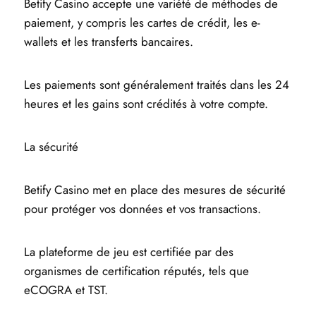
Betify Casino accepte une variété de méthodes de
paiement, y compris les cartes de crédit, les e-
wallets et les transferts bancaires.
Les paiements sont généralement traités dans les 24
heures et les gains sont crédités à votre compte.
La sécurité
Betify Casino met en place des mesures de sécurité
pour protéger vos données et vos transactions.
La plateforme de jeu est certifiée par des
organismes de certification réputés, tels que
eCOGRA et TST.