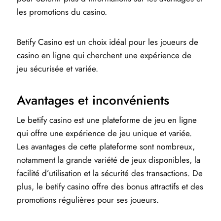
les promotions du casino.
Betify Casino est un choix idéal pour les joueurs de
casino en ligne qui cherchent une expérience de
jeu sécurisée et variée.
Avantages et inconvénients
Le betify casino est une plateforme de jeu en ligne
qui offre une expérience de jeu unique et variée.
Les avantages de cette plateforme sont nombreux,
notamment la grande variété de jeux disponibles, la
facilité d’utilisation et la sécurité des transactions. De
plus, le betify casino offre des bonus attractifs et des
promotions régulières pour ses joueurs.