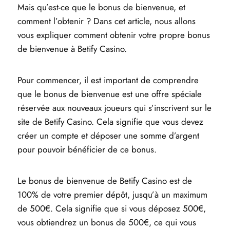
Mais qu’est-ce que le bonus de bienvenue, et
comment l’obtenir ? Dans cet article, nous allons
vous expliquer comment obtenir votre propre bonus
de bienvenue à Betify Casino.
Pour commencer, il est important de comprendre
que le bonus de bienvenue est une offre spéciale
réservée aux nouveaux joueurs qui s’inscrivent sur le
site de Betify Casino. Cela signifie que vous devez
créer un compte et déposer une somme d’argent
pour pouvoir bénéficier de ce bonus.
Le bonus de bienvenue de Betify Casino est de
100% de votre premier dépôt, jusqu’à un maximum
de 500€. Cela signifie que si vous déposez 500€,
vous obtiendrez un bonus de 500€, ce qui vous