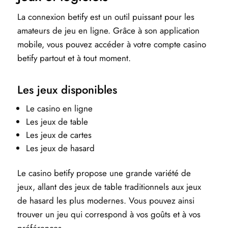
La connexion betify est un outil puissant pour les
amateurs de jeu en ligne. Grâce à son application
mobile, vous pouvez accéder à votre compte casino
betify partout et à tout moment.
Les jeux disponibles
Le casino en ligne
Les jeux de table
Les jeux de cartes
Les jeux de hasard
Le casino betify propose une grande variété de
jeux, allant des jeux de table traditionnels aux jeux
de hasard les plus modernes. Vous pouvez ainsi
trouver un jeu qui correspond à vos goûts et à vos