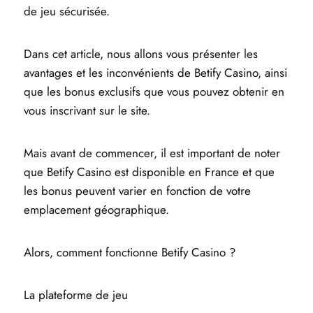
de jeu sécurisée.
Dans cet article, nous allons vous présenter les
avantages et les inconvénients de Betify Casino, ainsi
que les bonus exclusifs que vous pouvez obtenir en
vous inscrivant sur le site.
Mais avant de commencer, il est important de noter
que Betify Casino est disponible en France et que
les bonus peuvent varier en fonction de votre
emplacement géographique.
Alors, comment fonctionne Betify Casino ?
La plateforme de jeu