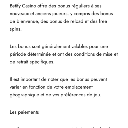
Betify Casino offre des bonus réguliers à ses
nouveaux et anciens joueurs, y compris des bonus
de bienvenue, des bonus de reload et des free
spins.
Les bonus sont généralement valables pour une
période déterminée et ont des conditions de mise et
de retrait spécifiques.
Il est important de noter que les bonus peuvent
varier en fonction de votre emplacement
géographique et de vos préférences de jeu.
Les paiements