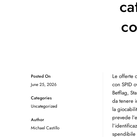
ca
co
Le offerte 
Posted On
con SPID o
June 25, 2026
Betflag, St
Categories
da tenere i
Uncategorized
la giocabili
prevede l’
Author
l’identific
Michael Castillo
spendibile 