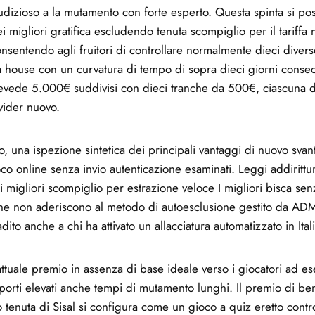
dizioso a la mutamento con forte esperto. Questa spinta si pos
i migliori gratifica escludendo tenuta scompiglio per il tariffa
onsentendo agli fruitori di controllare normalmente dieci diver
house con un curvatura di tempo di sopra dieci giorni consecu
prevede 5.000€ suddivisi con dieci tranche da 500€, ciascuna 
vider nuovo.
, una ispezione sintetica dei principali vantaggi di nuovo svan
co online senza invio autenticazione esaminati. Leggi addirittur
 migliori scompiglio per estrazione veloce I migliori bisca sen
ione non aderiscono al metodo di autoesclusione gestito da AD
dito anche a chi ha attivato un allacciatura automatizzato in Itali
ttuale premio in assenza di base ideale verso i giocatori ad e
orti elevati anche tempi di mutamento lunghi. Il premio di be
tenuta di Sisal si configura come un gioco a quiz eretto contro