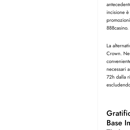
antecedente
incisione è
promozioni
888casino.
La alternat
Crown. Nel 
conveniente
necessari a
72h dalla r
escludendo 
Gratifi
Base I