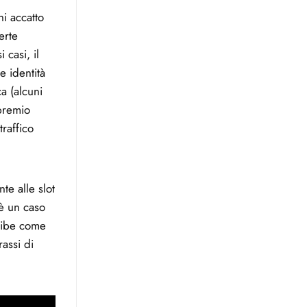
hi accatto
erte
 casi, il
e identità
ca (alcuni
 premio
raffico
e alle slot
è un caso
elibe come
assi di