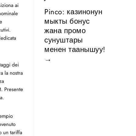
iziona ai
Pinco: казинонун
 nominale
мыкты бонус
se
жана промо
tivi.
dedicata
сунуштары
менен таанышуу!
→
taggi dei
a la nostra
za
M. Presente
a.
sempio
nvenuto
 un tariffa