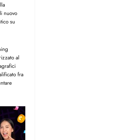
lla
di nuovo
tico su
ning
izzato al
agrafici
ificato fra
untare