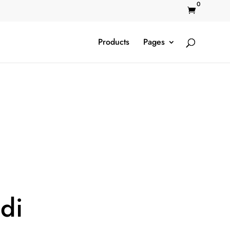
0

Products
Pages
di