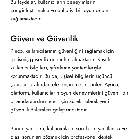
Bu faydalar, kullanıcıların deneyimlerini
zenginleştirmekte ve daha iyi bir oyun ortamı
sağlamaktadır.
Güven ve Güvenlik
Pinco, kullanıcılarının güvenliğini sağlamak için
gelişmiş güvenlik önlemleri almaktadır. Kayıtlı
kullanıcı bilgileri, şifreleme yöntemleriyle
korunmaktadır. Bu da, kişisel bilgilerin üçüncü
şahıslar tarafından ele geçirilmesini önler. Ayrıca,
platform, kullanıcıların oyun deneyimlerini güvenli bir
ortamda sürdürmeleri için sürekli olarak yeni
güvenlik önlemleri geliştirmektedir.
Bunun yanı sıra, kullanıcıların sorularını yanıtlamak ve
olası sorunları çözmek için profesyonel destek