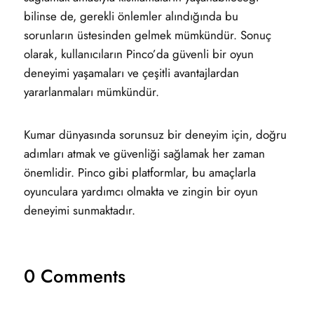
bilinse de, gerekli önlemler alındığında bu
sorunların üstesinden gelmek mümkündür. Sonuç
olarak, kullanıcıların Pinco’da güvenli bir oyun
deneyimi yaşamaları ve çeşitli avantajlardan
yararlanmaları mümkündür.
Kumar dünyasında sorunsuz bir deneyim için, doğru
adımları atmak ve güvenliği sağlamak her zaman
önemlidir. Pinco gibi platformlar, bu amaçlarla
oyunculara yardımcı olmakta ve zingin bir oyun
deneyimi sunmaktadır.
0 Comments