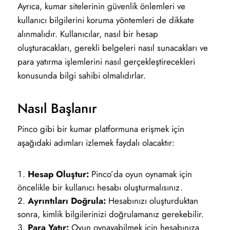
Ayrıca, kumar sitelerinin güvenlik önlemleri ve
kullanıcı bilgilerini koruma yöntemleri de dikkate
alınmalıdır. Kullanıcılar, nasıl bir hesap
oluşturacakları, gerekli belgeleri nasıl sunacakları ve
para yatırma işlemlerini nasıl gerçekleştirecekleri
konusunda bilgi sahibi olmalıdırlar.
Nasıl Başlanır
Pinco gibi bir kumar platformuna erişmek için
aşağıdaki adımları izlemek faydalı olacaktır:
Hesap Oluştur:
Pinco’da oyun oynamak için
öncelikle bir kullanıcı hesabı oluşturmalısınız.
Ayrıntıları Doğrula:
Hesabınızı oluşturduktan
sonra, kimlik bilgilerinizi doğrulamanız gerekebilir.
Para Yatır:
Oyun oynayabilmek için hesabınıza