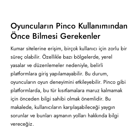
Oyuncuların Pinco Kullanımından
Önce Bilmesi Gerekenler
Kumar sitelerine erişim, birçok kullanıcı için zorlu bir
süreç olabilir. Özellikle bazı bölgelerde, yerel
yasalar ve düzenlemeler nedeniyle, belirli
platformlara giriş yapılamayabilir. Bu durum,
oyuncuların oyun deneyimini etkileyebilir. Pinco gibi
platformlarda, bu tür kısıtlamalara maruz kalmamak
için önceden bilgi sahibi olmak önemlidir. Bu
makalede, kullanıcıların karşılaşabileceği yaygın
sorunlar ve bunları aşmanın yolları hakkında bilgi
vereceğiz.