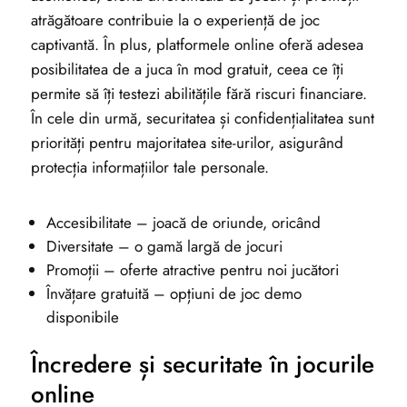
atrăgătoare contribuie la o experiență de joc
captivantă. În plus, platformele online oferă adesea
posibilitatea de a juca în mod gratuit, ceea ce îți
permite să îți testezi abilitățile fără riscuri financiare.
În cele din urmă, securitatea și confidențialitatea sunt
priorități pentru majoritatea site-urilor, asigurând
protecția informațiilor tale personale.
Accesibilitate – joacă de oriunde, oricând
Diversitate – o gamă largă de jocuri
Promoții – oferte atractive pentru noi jucători
Învățare gratuită – opțiuni de joc demo
disponibile
Încredere și securitate în jocurile
online