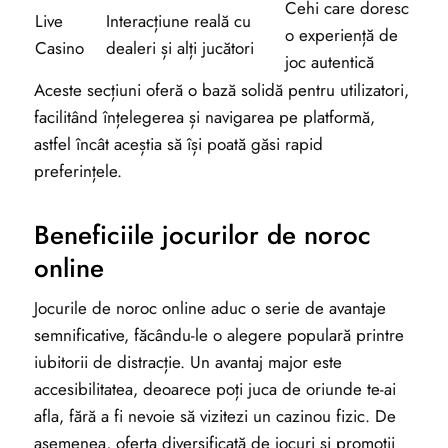
Cehi care doresc
Live
Interacțiune reală cu
o experiență de
Casino
dealeri și alți jucători
joc autentică
Aceste secțiuni oferă o bază solidă pentru utilizatori,
facilitând înțelegerea și navigarea pe platformă,
astfel încât aceștia să își poată găsi rapid
preferințele.
Beneficiile jocurilor de noroc
online
Jocurile de noroc online aduc o serie de avantaje
semnificative, făcându-le o alegere populară printre
iubitorii de distracție. Un avantaj major este
accesibilitatea, deoarece poți juca de oriunde te-ai
afla, fără a fi nevoie să vizitezi un cazinou fizic. De
asemenea, oferta diversificată de jocuri și promoții