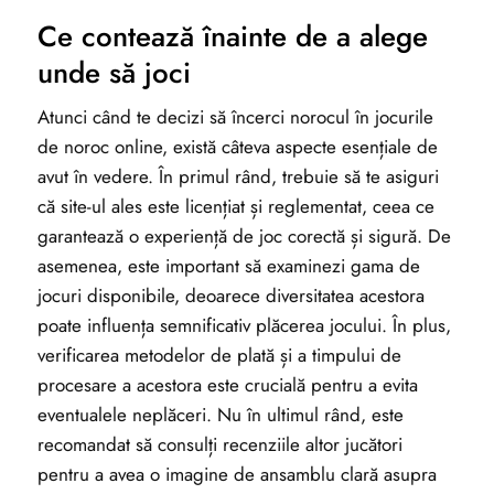
Ce contează înainte de a alege
unde să joci
Atunci când te decizi să încerci norocul în jocurile
de noroc online, există câteva aspecte esențiale de
avut în vedere. În primul rând, trebuie să te asiguri
că site-ul ales este licențiat și reglementat, ceea ce
garantează o experiență de joc corectă și sigură. De
asemenea, este important să examinezi gama de
jocuri disponibile, deoarece diversitatea acestora
poate influența semnificativ plăcerea jocului. În plus,
verificarea metodelor de plată și a timpului de
procesare a acestora este crucială pentru a evita
eventualele neplăceri. Nu în ultimul rând, este
recomandat să consulți recenziile altor jucători
pentru a avea o imagine de ansamblu clară asupra