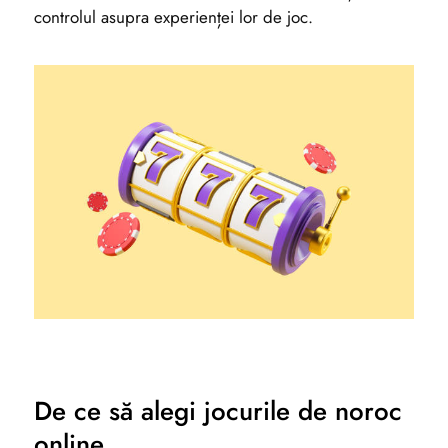
controlul asupra experienței lor de joc.
De ce să alegi jocurile de noroc
online