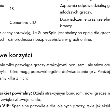
nie
Zapewnia odpowiedzialną gr
18+
młodszych graczy.
Doświadczenie oraz rzeteln
Comentive LTD
branży.
e cechy sprawiają, że SuperSpin jest atrakcyjną opcją dla grac
ych różnorodności i bezpieczeństwa w grach online.
we korzyści
ie tylko przyciąga graczy atrakcyjnymi bonusami, ale także ofe
zyści, które mogą poprawić ogólne doświadczenie gry. Poniże
my kilka z nich:
pakiet powitalny:
Dzięki atrakcyjnym bonusom, nowi gracze 
 zwiększyć swoje saldo.
 VIP:
Specjalne przywileje dla lojalnych graczy, takie jak eks