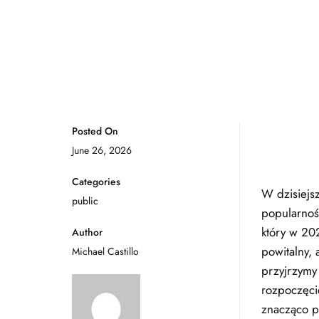
Posted On
June 26, 2026
Categories
W dzisiejs
public
popularnoś
który w 202
Author
powitalny,
Michael Castillo
przyjrzymy
rozpoczęci
znacząco p