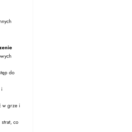
innych
zenie
owych
stęp do
 i
 w grze i
strat, co