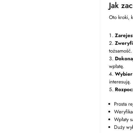
Jak za
Oto kroki,
Zarejest
Zweryfi
tożsamość.
Dokonaj
wpłatę.
Wybier
interesują.
Rozpocz
Prosta re
Weryfika
Wpłaty s
Duży wyb