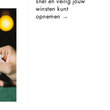
snel en veilig jouw
winsten kunt
opnemen
→