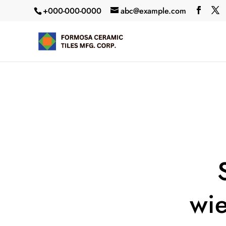
+000-000-0000
abc@example.com
wie