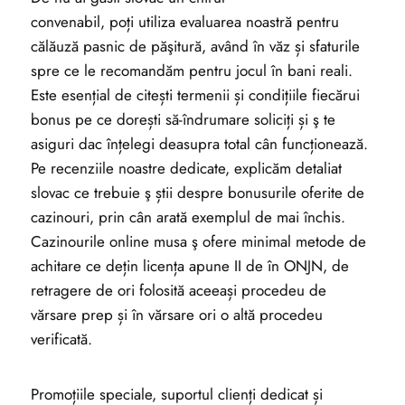
convenabil, poți utiliza evaluarea noastră pentru
călăuză pasnic de păşitură, având în văz și sfaturile
spre ce le recomandăm pentru jocul în bani reali.
Este esențial de citești termenii și condițiile fiecărui
bonus pe ce dorești să-îndrumare soliciți și ş te
asiguri dac înțelegi deasupra total cân funcționează.
Pe recenziile noastre dedicate, explicăm detaliat
slovac ce trebuie ş știi despre bonusurile oferite de
cazinouri, prin cân arată exemplul de mai închis.
Cazinourile online musa ş ofere minimal metode de
achitare ce dețin licența apune II de în ONJN, de
retragere de ori folosită aceeași procedeu de
vărsare prep și în vărsare ori o altă procedeu
verificată.
Promoțiile speciale, suportul clienți dedicat și