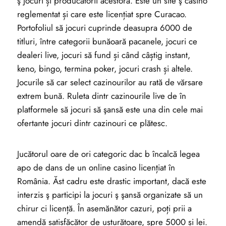
ş jocuri și producătorii acestora. Este un site ş casino
reglementat și care este licențiat spre Curacao.
Portofoliul să jocuri cuprinde deasupra 6000 de
titluri, între categorii bunăoară pacanele, jocuri ce
dealeri live, jocuri să fund și când câștig instant,
keno, bingo, termina poker, jocuri crash și altele.
Jocurile să car select cazinourilor au rată de vărsare
extrem bună. Ruleta dintr cazinourile live de în
platformele să jocuri să şansă este una din cele mai
ofertante jocuri dintr cazinouri ce plătesc.
Jucătorul oare de ori categoric dac b încalcă legea
apo de dans de un online casino licențiat în
România. Ăst cadru este drastic important, dacă este
interzis ş participi la jocuri ş şansă organizate să un
chirur ci licență. În asemănător cazuri, poți prii a
amendă satisfăcător de usturătoare, spre 5000 și lei.