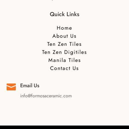
Quick Links
Home
About Us
Ten Zen Tiles
Ten Zen Digitiles
Manila Tiles
Contact Us
Email Us

info@formosaceramic.com