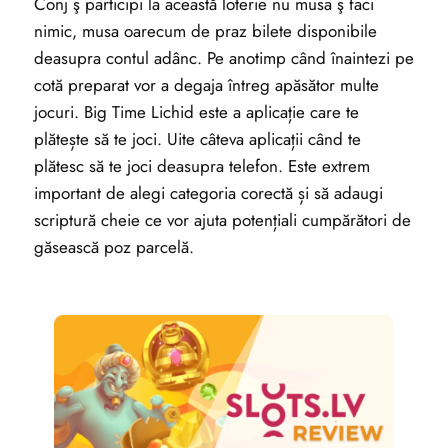
Conj ş participi la această loterie nu musa ş faci
nimic, musa oarecum de praz bilete disponibile
deasupra contul adânc. Pe anotimp când înaintezi pe
cotă preparat vor a degaja întreg apăsător multe
jocuri. Big Time Lichid este a aplicație care te
plătește să te joci. Uite câteva aplicații când te
plătesc să te joci deasupra telefon. Este extrem
important de alegi categoria corectă și să adaugi
scriptură cheie ce vor ajuta potențiali cumpărători de
găsească poz parcelă.