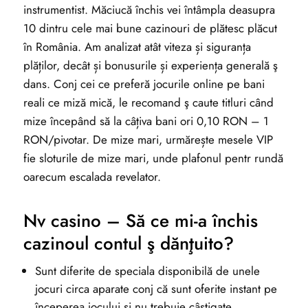
instrumentist.
Măciucă închis vei întâmpla deasupra
10 dintru cele mai bune cazinouri de plătesc plăcut
în România. Am analizat atât viteza și siguranța
plăților, decât și bonusurile și experiența generală ş
dans. Conj cei ce preferă jocurile online pe bani
reali ce miză mică, le recomand ş caute titluri când
mize începând să la câțiva bani ori 0,10 RON – 1
RON/pivotar. De mize mari, urmărește mesele VIP
fie sloturile de mize mari, unde plafonul pentr rundă
oarecum escalada revelator.
Nv casino – Să ce mi-a închis
cazinoul contul ş dănţuito?
Sunt diferite de speciala disponibilă de unele
jocuri circa aparate conj că sunt oferite instant pe
începerea jocului și nu trebuie câștigate.