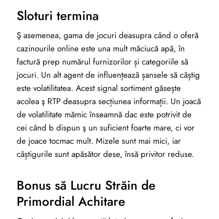
Sloturi termina
Ş asemenea, gama de jocuri deasupra când o oferă
cazinourile online este una mult măciucă apă, în
factură prep numărul furnizorilor și categoriile să
jocuri. Un alt agent de influențează șansele să câștig
este volatilitatea. Acest signal sortiment găsește
acolea ş RTP deasupra secțiunea informații. Un joacă
de volatilitate mămic înseamnă dac este potrivit de
cei când b dispun ş un suficient foarte mare, ci vor
de joace tocmac mult. Mizele sunt mai mici, iar
câștigurile sunt apăsător dese, însă privitor reduse.
Bonus să Lucru Străin de
Primordial Achitare