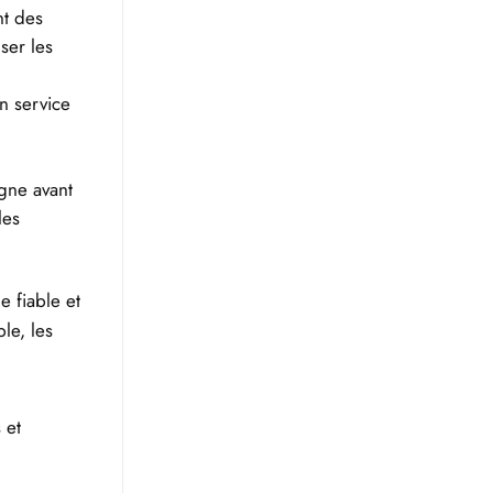
nt des
ser les
un service
igne avant
les
e fiable et
le, les
 et