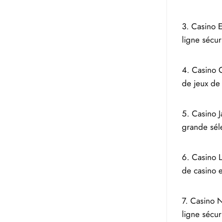
3. Casino 
ligne sécur
4. Casino 
de jeux de 
5. Casino J
grande séle
6. Casino 
de casino e
7. Casino N
ligne sécur