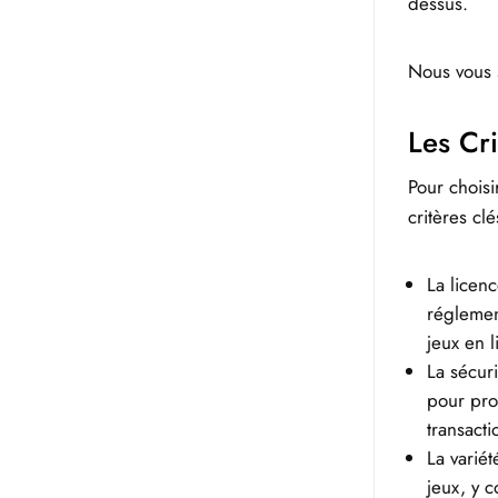
dessus.
Nous vous 
Les Cri
Pour choisi
critères cl
La licenc
réglemen
jeux en 
La sécuri
pour pro
transacti
La variét
jeux, y 