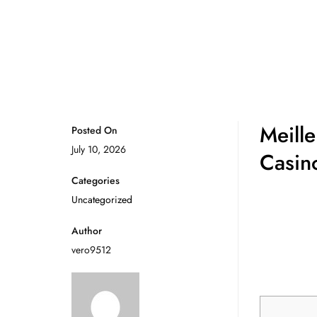
Meill
Posted On
July 10, 2026
Casin
Categories
Uncategorized
Author
vero9512