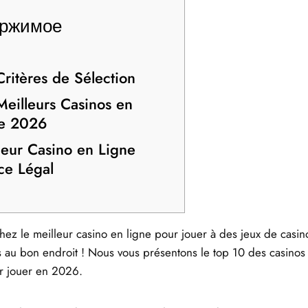
ржимое
Critères de Sélection
Meilleurs Casinos en
ne 2026
leur Casino en Ligne
ce Légal
ez le meilleur casino en ligne pour jouer à des jeux de casin
s au bon endroit ! Nous vous présentons le top 10 des casinos
ur jouer en 2026.