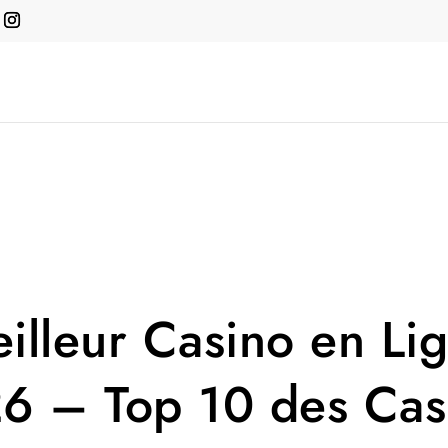
illeur Casino en Li
6 – Top 10 des Cas