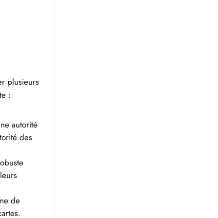
er plusieurs
te :
ne autorité
torité des
robuste
leurs
mme de
artes.