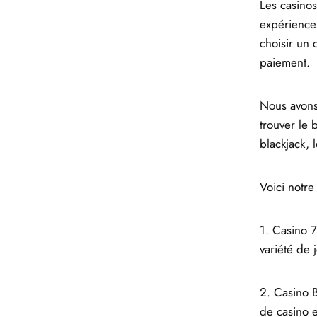
Les casinos
expérience 
choisir un 
paiement.
Nous avons 
trouver le 
blackjack, 
Voici notre
1. Casino 
variété de 
2. Casino 
de casino e