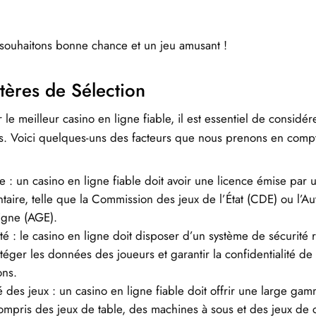
souhaitons bonne chance et un jeu amusant !
tères de Sélection
r le meilleur casino en ligne fiable, il est essentiel de considér
és. Voici quelques-uns des facteurs que nous prenons en comp
e : un casino en ligne fiable doit avoir une licence émise par u
taire, telle que la Commission des jeux de l’État (CDE) ou l’Au
ligne (AGE).
té : le casino en ligne doit disposer d’un système de sécurité 
téger les données des joueurs et garantir la confidentialité de 
ons.
é des jeux : un casino en ligne fiable doit offrir une large ga
compris des jeux de table, des machines à sous et des jeux de c