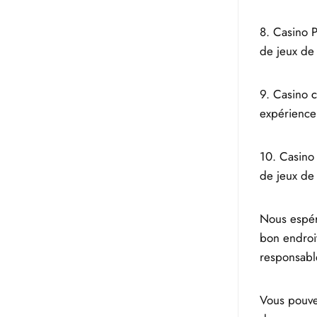
8. Casino 
de jeux de 
9. Casino
c
expérience
10. Casino 
de jeux de 
Nous espéro
bon endroit
responsable
Vous pouve