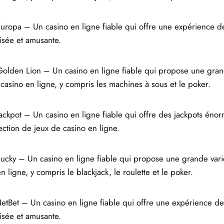
Europa – Un casino en ligne fiable qui offre une expérience d
isée et amusante.
Golden Lion – Un casino en ligne fiable qui propose une gran
casino en ligne, y compris les machines à sous et le poker.
ackpot – Un casino en ligne fiable qui offre des jackpots éno
ction de jeux de casino en ligne.
Lucky – Un casino en ligne fiable qui propose une grande vari
n ligne, y compris le blackjack, le roulette et le poker.
etBet – Un casino en ligne fiable qui offre une expérience de
isée et amusante.