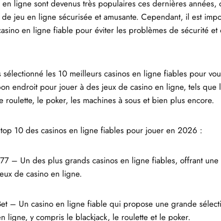
 en ligne sont devenus très populaires ces dernières années, 
de jeu en ligne sécurisée et amusante. Cependant, il est impo
casino en ligne fiable pour éviter les problèmes de sécurité et
sélectionné les 10 meilleurs casinos en ligne fiables pour vou
bon endroit pour jouer à des jeux de casino en ligne, tels que 
le roulette, le poker, les machines à sous et bien plus encore.
 top 10 des casinos en ligne fiables pour jouer en 2026 :
777 – Un des plus grands casinos en ligne fiables, offrant un
jeux de casino en ligne.
Bet – Un casino en ligne fiable qui propose une grande sélect
n ligne, y compris le blackjack, le roulette et le poker.