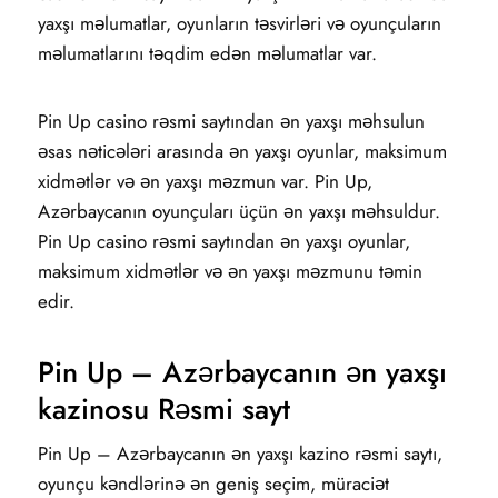
yaxşı məlumatlar, oyunların təsvirləri və oyunçuların
məlumatlarını təqdim edən məlumatlar var.
Pin Up casino rəsmi saytından ən yaxşı məhsulun
əsas nəticələri arasında ən yaxşı oyunlar, maksimum
xidmətlər və ən yaxşı məzmun var. Pin Up,
Azərbaycanın oyunçuları üçün ən yaxşı məhsuldur.
Pin Up casino rəsmi saytından ən yaxşı oyunlar,
maksimum xidmətlər və ən yaxşı məzmunu təmin
edir.
Pin Up – Azərbaycanın ən yaxşı
kazinosu Rəsmi sayt
Pin Up – Azərbaycanın ən yaxşı kazino rəsmi saytı,
oyunçu kəndlərinə ən geniş seçim, müraciət