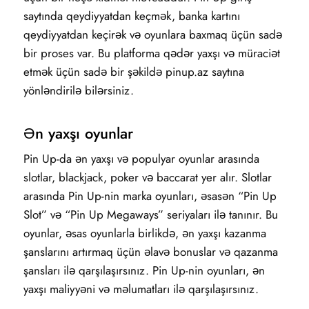
saytında qeydiyyatdan keçmək, banka kartını
qeydiyyatdan keçirək və oyunlara baxmaq üçün sadə
bir proses var. Bu platforma qədər yaxşı və müraciət
etmək üçün sadə bir şəkildə pinup.az saytına
yönləndirilə bilərsiniz.
Ən yaxşı oyunlar
Pin Up-da ən yaxşı və populyar oyunlar arasında
slotlar, blackjack, poker və baccarat yer alır. Slotlar
arasında Pin Up-nin marka oyunları, əsasən “Pin Up
Slot” və “Pin Up Megaways” seriyaları ilə tanınır. Bu
oyunlar, əsas oyunlarla birlikdə, ən yaxşı kazanma
şanslarını artırmaq üçün əlavə bonuslar və qazanma
şansları ilə qarşılaşırsınız. Pin Up-nin oyunları, ən
yaxşı maliyyəni və məlumatları ilə qarşılaşırsınız.