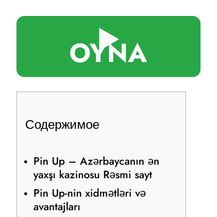
▶️
OYNA
Содержимое
Pin Up – Azərbaycanın ən
yaxşı kazinosu Rəsmi sayt
Pin Up-nin xidmətləri və
avantajları