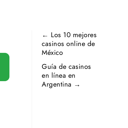
←
Los 10 mejores
casinos online de
México
Guía de casinos
en línea en
Argentina
→