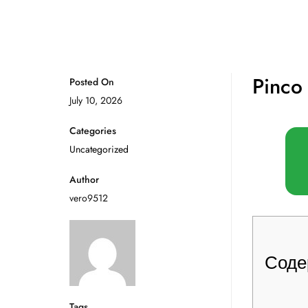
Pinco 
Posted On
July 10, 2026
Categories
Uncategorized
Author
vero9512
Соде
Tags