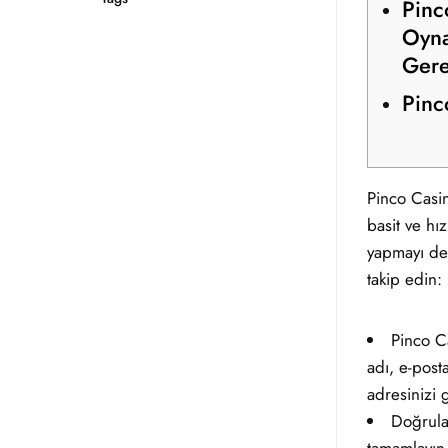
Pinc
Oyna
Gere
Pinc
Pinco Casin
basit ve hı
yapmayı de
takip edin:
Pinco Ca
adı, e-post
adresinizi g
Doğrula