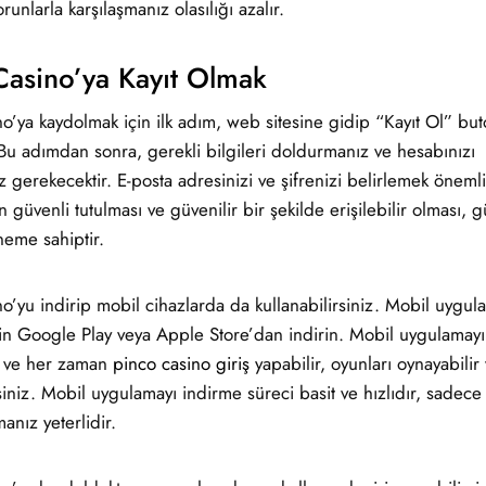
unlarla karşılaşmanız olasılığı azalır.
Casino’ya Kayıt Olmak
o’ya kaydolmak için ilk adım, web sitesine gidip “Kayıt Ol” bu
. Bu adımdan sonra, gerekli bilgileri doldurmanız ve hesabınızı
 gerekecektir. E-posta adresinizi ve şifrenizi belirlemek öneml
n güvenli tutulması ve güvenilir bir şekilde erişilebilir olması, 
öneme sahiptir.
o’yu indirip mobil cihazlarda da kullanabilirsiniz. Mobil uygul
in Google Play veya Apple Store’dan indirin. Mobil uygulamayı
 ve her zaman
pinco casino giriş
yapabilir, oyunları oynayabilir
siniz. Mobil uygulamayı indirme süreci basit ve hızlıdır, sadec
anız yeterlidir.