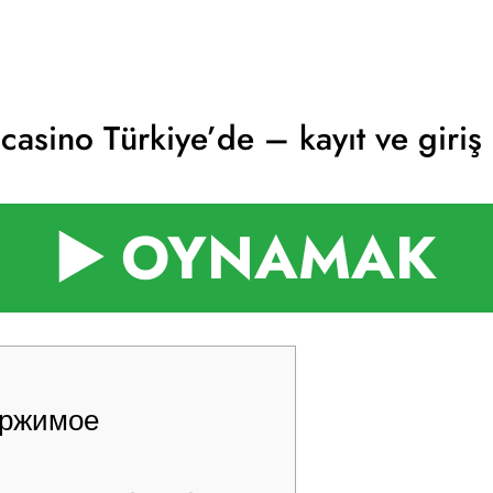
casino Türkiye’de – kayıt ve giriş
▶️ OYNAMAK
ржимое