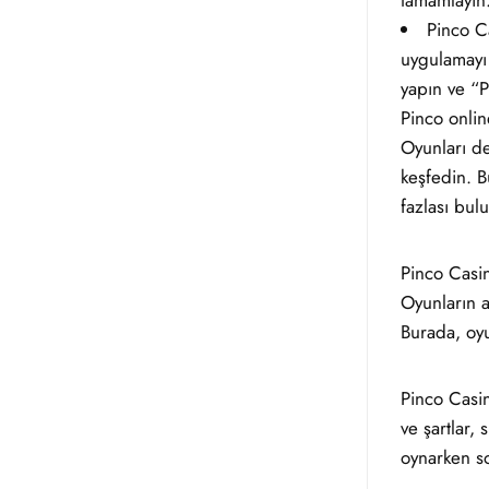
tamamlayın
Pinco C
uygulamayı
yapın ve “P
Pinco onlin
Oyunları de
keşfedin. B
fazlası bul
Pinco Casin
Oyunların a
Burada, oyu
Pinco Casin
ve şartlar,
oynarken sor