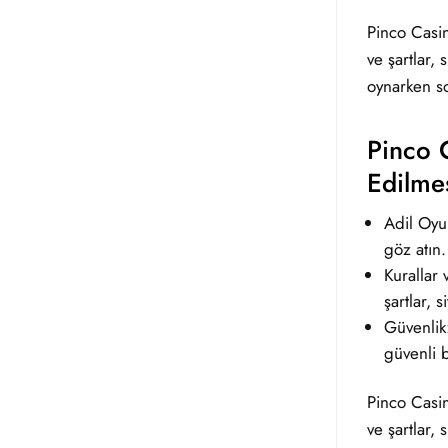
Pinco Casin
ve şartlar,
oynarken sor
Pinco 
Edilme
Adil Oyu
göz atın.
Kurallar 
şartlar, 
Güvenlik:
güvenli b
Pinco Casin
ve şartlar,