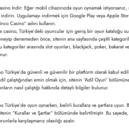
.
asino Indir: Eğer mobil cihazınızda oyun oynamak istiyorsanız,
 indirin. Uygulamayı indirmek için Google Play veya Apple Sto
inco Casino” adını kullanın.
e casino, Türkiye’deki oyuncular için geniş bir oyun kataloğu su
neyip denemeden önce, sitenin ana sayfasında çeşitli kategoril
u kategoriler arasında slot oyunları, blackjack, poker, bakarat 
unur.
o Türkiye’de güvenli ve güvenilir bir platform olarak kabul edili
dil çalıştığından emin olmak için, sitenin “Adil Oyun” bölümüne
nların nasıl çalıştığı hakkında detaylı bilgiler bulunur.
o Türkiye’de oyun oynarken, belirli kurallara ve şartlara uyun. B
 sitenin “Kurallar ve Şartlar” bölümünde belirtilmiştir. Bu sayede
unlarla karşılaşmanız olasılığı azalır.