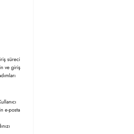
riş süreci
n ve giriş
adımları
ullanıcı
in e-posta
ınızı