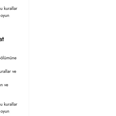
u kurallar
, oyun
at
 bölümüne
urallar ve
ın ve
u kurallar
, oyun