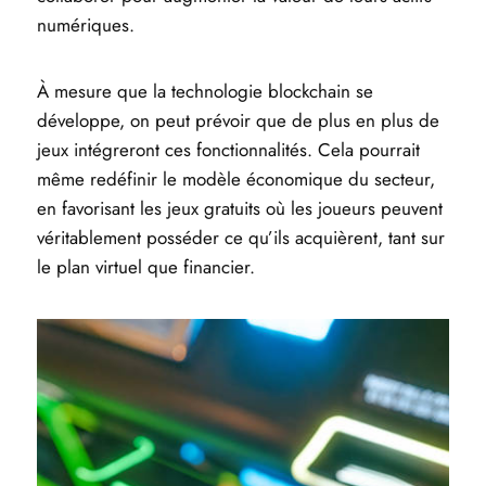
numériques.
À mesure que la technologie blockchain se
développe, on peut prévoir que de plus en plus de
jeux intégreront ces fonctionnalités. Cela pourrait
même redéfinir le modèle économique du secteur,
en favorisant les jeux gratuits où les joueurs peuvent
véritablement posséder ce qu’ils acquièrent, tant sur
le plan virtuel que financier.