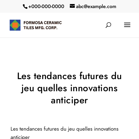
+000-000-0000
abc@example.com
Les tendances futures du
jeu quelles innovations
anticiper
Les tendances futures du jeu quelles innovations
anticiper