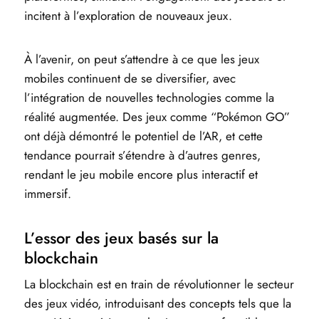
incitent à l’exploration de nouveaux jeux.
À l’avenir, on peut s’attendre à ce que les jeux
mobiles continuent de se diversifier, avec
l’intégration de nouvelles technologies comme la
réalité augmentée. Des jeux comme “Pokémon GO”
ont déjà démontré le potentiel de l’AR, et cette
tendance pourrait s’étendre à d’autres genres,
rendant le jeu mobile encore plus interactif et
immersif.
L’essor des jeux basés sur la
blockchain
La blockchain est en train de révolutionner le secteur
des jeux vidéo, introduisant des concepts tels que la