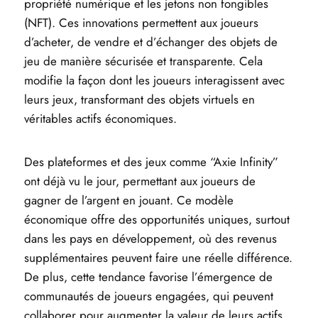
propriété numérique et les jetons non fongibles
(NFT). Ces innovations permettent aux joueurs
d’acheter, de vendre et d’échanger des objets de
jeu de manière sécurisée et transparente. Cela
modifie la façon dont les joueurs interagissent avec
leurs jeux, transformant des objets virtuels en
véritables actifs économiques.
Des plateformes et des jeux comme “Axie Infinity”
ont déjà vu le jour, permettant aux joueurs de
gagner de l’argent en jouant. Ce modèle
économique offre des opportunités uniques, surtout
dans les pays en développement, où des revenus
supplémentaires peuvent faire une réelle différence.
De plus, cette tendance favorise l’émergence de
communautés de joueurs engagées, qui peuvent
collaborer pour augmenter la valeur de leurs actifs