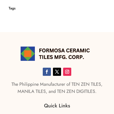
Tags
The Philippine Manufacturer of TEN ZEN TILES,
MANILA TILES, and TEN ZEN DIGITILES.
Quick Links